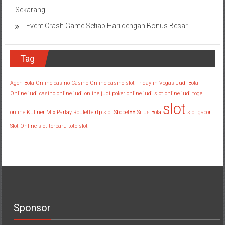
Sekarang
Event Crash Game Setiap Hari dengan Bonus Besar
Tag
Agen Bola Online
casino
Casino Online
casino slot
Friday in Vegas
Judi Bola
Online
judi casino online
judi online
judi poker online
judi slot online
judi togel
slot
online
Kuliner
Mix Parlay
Roulette
rtp slot
Sbobet88
Situs Bola
slot gacor
Slot Online
slot terbaru
toto slot
Sponsor