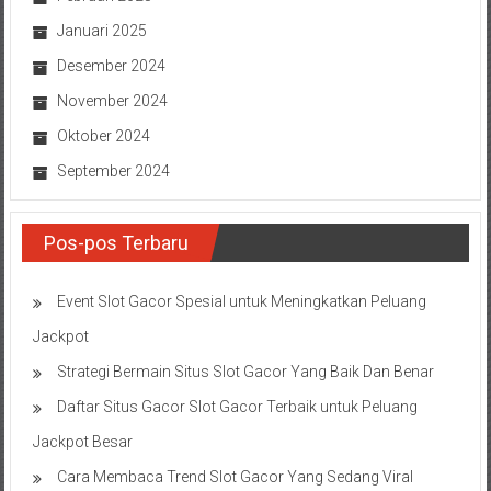
Januari 2025
Desember 2024
November 2024
Oktober 2024
September 2024
Pos-pos Terbaru
Event Slot Gacor Spesial untuk Meningkatkan Peluang
Jackpot
Strategi Bermain Situs Slot Gacor Yang Baik Dan Benar
Daftar Situs Gacor Slot Gacor Terbaik untuk Peluang
Jackpot Besar
Cara Membaca Trend Slot Gacor Yang Sedang Viral