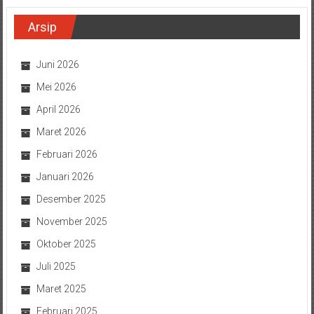
Arsip
Juni 2026
Mei 2026
April 2026
Maret 2026
Februari 2026
Januari 2026
Desember 2025
November 2025
Oktober 2025
Juli 2025
Maret 2025
Februari 2025