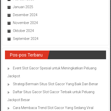
Januari 2025
Desember 2024
November 2024
Oktober 2024
September 2024
Pos-pos Terbaru
Event Slot Gacor Spesial untuk Meningkatkan Peluang
Jackpot
Strategi Bermain Situs Slot Gacor Yang Baik Dan Benar
Daftar Situs Gacor Slot Gacor Terbaik untuk Peluang
Jackpot Besar
Cara Membaca Trend Slot Gacor Yang Sedang Viral