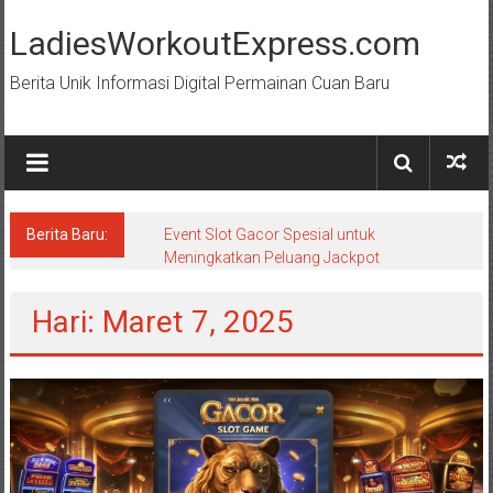
Lompat
ke
LadiesWorkoutExpress.com
konten
Berita Unik Informasi Digital Permainan Cuan Baru
Berita Baru:
Event Slot Gacor Spesial untuk
Meningkatkan Peluang Jackpot
Hari: Maret 7, 2025