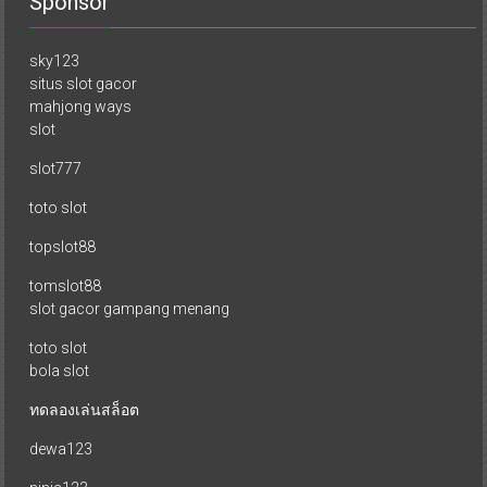
Sponsor
sky123
situs slot gacor
mahjong ways
slot
slot777
toto slot
topslot88
tomslot88
slot gacor gampang menang
toto slot
bola slot
ทดลองเล่นสล็อต
dewa123