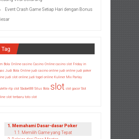
Event Crash Game Setiap Hari dengan Bonus
Besar
Tag
n Bola Online
casino
Casino Online
casino slot
Friday in
gas
Judi Bola Online
judi casino online
judi online
judi poker
ine
judi slot online
judi togel online
Kuliner
Mix Parlay
slot
lette
rtp slot
Sbobet88
Situs Bola
slot gacor
Slot
line
slot terbaru
toto slot
Memahami Dasar-dasar Poker
Memilih Game yang Tepat