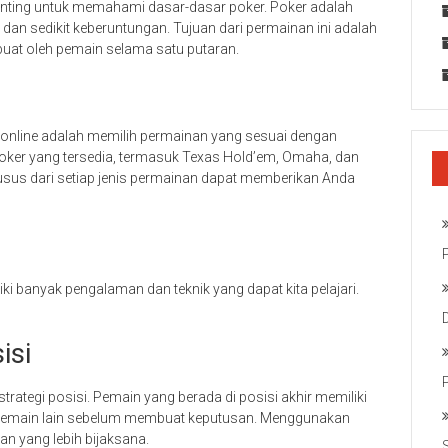
 penting untuk memahami dasar-dasar poker. Poker adalah
, dan sedikit keberuntungan. Tujuan dari permainan ini adalah
buat oleh pemain selama satu putaran.
r online adalah memilih permainan yang sesuai dengan
poker yang tersedia, termasuk Texas Hold’em, Omaha, dan
usus dari setiap jenis permainan dapat memberikan Anda
ki banyak pengalaman dan teknik yang dapat kita pelajari.
isi
strategi posisi. Pemain yang berada di posisi akhir memiliki
 pemain lain sebelum membuat keputusan. Menggunakan
n yang lebih bijaksana.