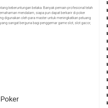
entang keberuntungan belaka. Banyak pemain profesional telah
emahaman mendalam, siapa pun dapat berkarir di poker
yang digunakan oleh para master untuk meningkatkan peluang
ang sangat berguna bagi penggemar game slot, slot gacor,
 Poker