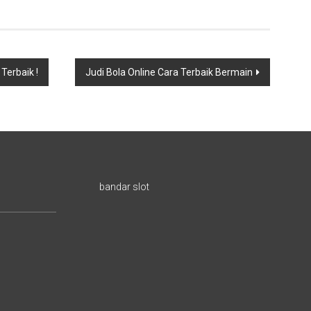
Terbaik !
Judi Bola Online Cara Terbaik Bermain
bandar slot