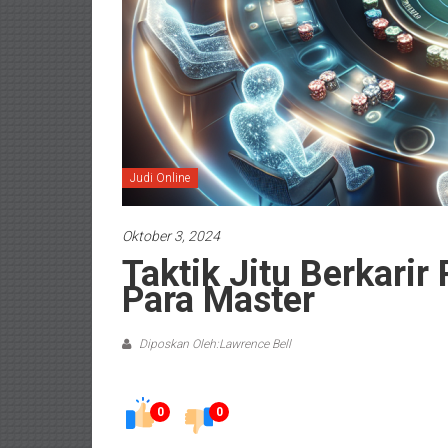
Judi Online
Oktober 3, 2024
Taktik Jitu Berkarir
Para Master
Diposkan Oleh:Lawrence Bell
0
0