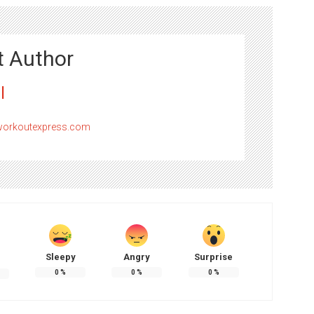
t Author
l
workoutexpress.com
Sleepy
Angry
Surprise
0
%
0
%
0
%