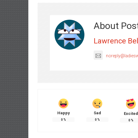
About Pos
Lawrence Bel
noreply@ladies
Happy
Sad
Excited
0
%
0
%
0
%