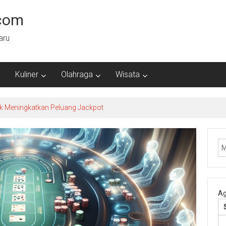
.com
aru
Kuliner
Olahraga
Wisata
uk Meningkatkan Peluang Jackpot
Ag