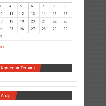
3
4
5
6
7
8
9
10
11
12
13
14
15
16
17
18
19
20
21
22
23
24
25
26
27
28
29
30
31
Jun
Komentar Terbaru
Arsip